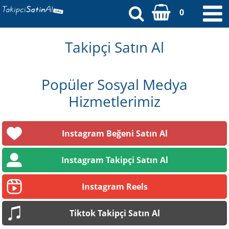
0
Kayıt Ol
Takipçi Satın Al
Üye Girişi
Popüler Sosyal Medya
[email protected]
Hizmetlerimiz
Anasayfa
Instagram Beğeni Satın Al
Sipariş Durumu
Instagram Takipçi Satın Al
Ödeme Bildirimi
Instagram Reels
İletişim
Tiktok Takipçi Satın Al