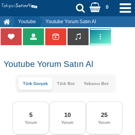
0
Youtube
Youtube Yorum Satın Al
Kayıt Ol
Üye Girişi
[email protected]
Youtube Yorum Satın Al
Anasayfa
Türk Gerçek
Türk Bot
Yabancı Bot
Sipariş Durumu
Ödeme Bildirimi
5
10
25
İletişim
Yorum
Yorum
Yorum