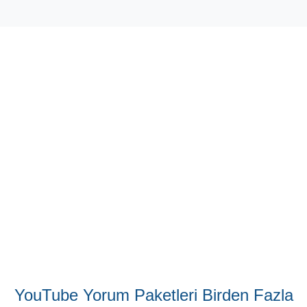
YouTube Yorum Satın Alırsam
Kanalım Tehlikeye Girer mi?
Takipçi Satın Al, test edilip onaylanmış ürünler
kullanmaktadır. Özellikle de müşterileri spam ve benzeri
risklerden korumak için gerekli bütün önlemleri
almaktadır. O nedenle de site üzerinden edindiğiniz
YouTube yorum paketleri, kanalınız için hiçbir bir tehlike
veya olumsuzluk teşkil etmez. Herhangi bir tereddüt
durumunda hizmet hattına
7/24
danışabilirsiniz.