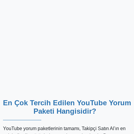
Satın Aldığım YouTube Yorumları Ne
Zaman Videoma Eklenecektir?
Takipçi Satın Al üzerinde satışa sunulan yorum al ve
benzeri hizmetler, ucuz fiyatlarıyla olduğu kadar
hızlı
teslimat
süreleriyle de dikkat çekiyor. Peki siparişinizi
tamamladıktan sonra ne kadar beklemeniz gerekir?
Ürünler, sitenin otomatik sistemi sayesinde ortalama 45
dakika - 1 saat içerisinde aktif hale gelir. Büyük boy
paketler ise biraz daha zaman gerektirebilir, ancak
çoğunlukla sipariş verdiğiniz gün elinizde olur.