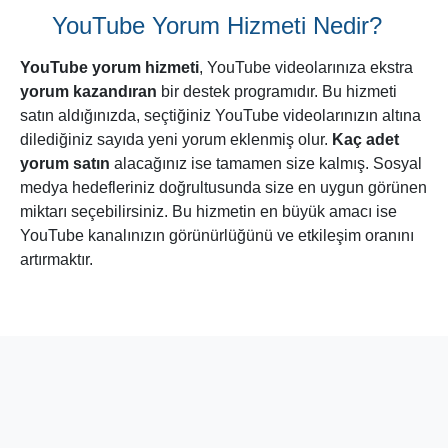
yararlanmak için yerine getirmeniz gereken çok fazla
formalite yoktur. Aksine,
hızlı,
şifresiz ve
zahmetsizce
edinebileceğiniz ürünlerdir. Gereksiniminiz olan tek şey,
halihazırda aktif olan bir YouTube kanalıdır. Buna ek olarak,
kanalınızın görünür konumda olduğundan emin olmalısınız.
Yani YouTube'da gizli profil kullanıyorsanız, ayarlar
üzerinden değiştirip açık hale getirmelisiniz.
Yukarıda sayılanlar dışında herhangi bir şart
bulunmamaktadır. Evet,
YouTube yorum paketleri
yalnızca
birkaç tık uzağınızda.