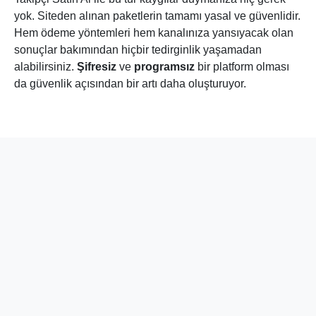
fazla sayıda alım yapmak isteyebiliyorlar. Site üzerinden
edinebileceğiniz en büyük paket, Yabancı bot kategorisi
altında bulunan 5.000 yorum içeren pakettir.
Daha da fazla sayıda
yorum satın almak
istediğiniz
takdirde ise sepetinize birden fazla paket ekleme şansınız
var.
En Ucuz YouTube Yorum Paketi Ne
Kadardır?