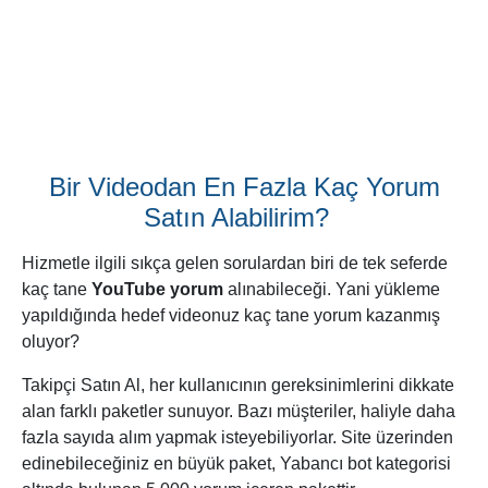
YouTube yorum paketlerinin tamamı, Takipçi Satın Al'ın en
çok beğenilen ürünleri arasında yer almaktadır. Bunun
nedeni ise
ekstra yorum desteğinin
, YouTube kanallarının
etkileşim oranını hızlıca pekiştiriyor olmasıdır.
İstatistiklere daha yakından bakıldığında, orta boy (1.000
yorum) paketlerin biraz daha önde olduğu söylenebilir.
Uygun fiyatlı ve yeterli miktarda yorum içeren bu paket, pek
çok kullanıcının ilgisini çekiyor.
Sonuç olarak, genel tercih hangi yönde olursa olsun, kendi
gereksinimlerinizi en çok karşılayacağını düşündüğünüz
paketi alabilirsiniz elbette.