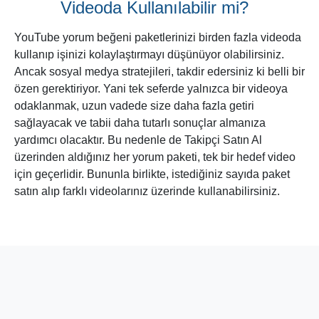
YouTube Yorumları Gerçek
Kullanıcılardan mı Gelir?
Takipçi Satın Al, sizlere farklı kategorilerden YouTube yorum
paketleri alma fırsatı sunuyor. Şu an için mevcut paketler
Türk bot ve Yabancı bot olarak ikiye ayrılmaktadır. Bot yani
robot hesaplar, belli bir algoritma tarafından yönetilen yapay
hesaplardır. Ancak gerçek kullanıcılara çok benzedikleri için,
bıraktıkları yorumları da gerçek yorumlardan ayırt etmek asla
mümkün değildir.