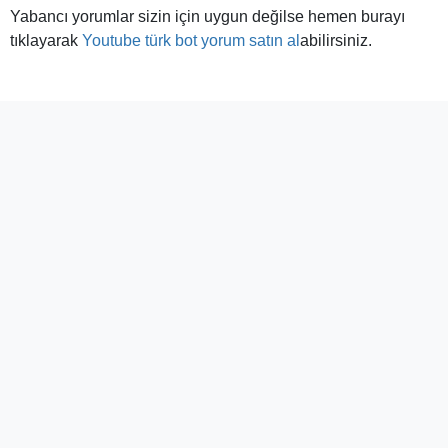
Yabancı yorumlar sizin için uygun değilse hemen burayı
tıklayarak
Youtube türk bot yorum satın al
abilirsiniz.
YouTube Yorum Hizmeti
YouTube videolarınıza bırakılan her bir yorum, kanalınızın
görünürlüğünü artırma bakımından büyük önem taşır. Her
şeyden önce, içeriğinizin dikkate değer olduğunu gösterir.
Üstelik bu sayede, izleyicilerinizin görüş ve önerilerine de
yer vermiş olursunuz. Bu da, sosyal medyanın yapı
taşlarından biri olan etkileşim açısından önemlidir. Takipçi