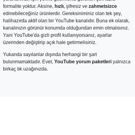
Satın Aldığım YouTube Yorumları
Silinir mi?
Takipçi Satın Al'ın en önemli hedeflerinden biri de hem
kaliteli hem kalıcı hizmetler sunmaktır. Satın aldığınız
YouTube yorum paketlerinin uzun ömürlü olması için gerekli
bütün önlemler alınmıştır.
Burada yine de dikkate alınması gereken bir husus vardır.
Satın alınan bazı yorumlar, gerçek kullanıcılardan
gelmektedir. (Gerçek veya bot kullanıcı arasında seçim
yapma şansınız vardır elbette). Yani gerçek kullanıcıdan
kasıt, kendi hesabını bağımsız biçimde yöneten gerçek
kişilerdir. Dolayısıyla uzun vadede beklenmedik durumlar
oluşabilir. Ancak Takipçi Satın Al, bunun önlemini önceden