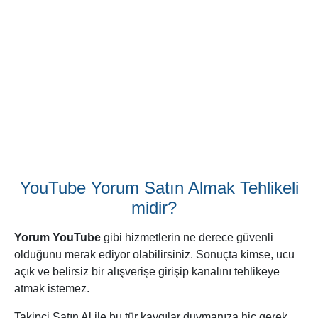
alarak her siparişinizde %25 ücretsiz ekstra gönderim
sağlıyor.
Bir Videodan En Fazla Kaç Yorum
Satın Alabilirim?
Hizmetle ilgili sıkça gelen sorulardan biri de tek seferde
kaç tane
YouTube yorum
alınabileceği. Yani yükleme
yapıldığında hedef videonuz kaç tane yorum kazanmış
oluyor?
Takipçi Satın Al, her kullanıcının gereksinimlerini dikkate
alan farklı paketler sunuyor. Bazı müşteriler, haliyle daha