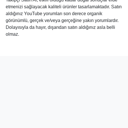
ödemelerde 3D imkanı mevcuttur. Güvenli ve 3D
korumalıdır.
Youtube Yorum Satın Al Deneyiminiz
hakkında yorum yapın
Görüş ve önerilerinizi önemsiyoruz. Sizlere sitemiz
tarafından sunduğumuz hizmet ve araçlarımızı aşağıda yer
alan 'Deneyiminiz hakkında yorum yapın' kısmından
değerlendirerek, bizlerin gelişimine destek olabilirsiniz.
Yorum Yap
Ad Soyad