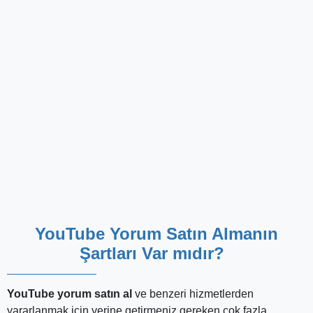
YouTube Yorum Satın Almak Tehlikeli
midir?
Yorum YouTube
gibi hizmetlerin ne derece güvenli
olduğunu merak ediyor olabilirsiniz. Sonuçta kimse, ucu
açık ve belirsiz bir alışverişe girişip kanalını tehlikeye
atmak istemez.
Takipçi Satın Al ile bu tür kaygılar duymanıza hiç gerek
yok. Siteden alınan paketlerin tamamı yasal ve güvenlidir.
Hem ödeme yöntemleri hem kanalınıza yansıyacak olan
sonuçlar bakımından hiçbir tedirginlik yaşamadan
alabilirsiniz.
Şifresiz
ve
programsız
bir platform olması
da güvenlik açısından bir artı daha oluşturuyor.