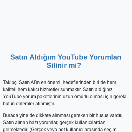
Takipçi Satın Al, bütçe dostu bir anlayışı benimsiyor. Bu
nedenle de başlangıçta yüksek yatırım yapmak istemeyen
kullanıcılar için daha "mütevazı" paketler mevcut. En uygun
fiyata edinebileceğiniz paket özelliklerine gelince, Yabancı
bot kategorisinde yer alan 10'luk yorum paketinin mevcut
fiyatı 9,90 TL'dir. Bu minimum paketi, ürünlerimizi ilk kez
deneyecek olan kullanıcılar rahatlıkla tercih edebilirler.
YouTube Yorum Paketleri Birden Fazla
Videoda Kullanılabilir mi?
YouTube yorum beğeni paketlerinizi birden fazla videoda