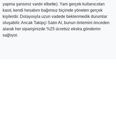
kullanıp işinizi kolaylaştırmayı düşünüyor olabilirsiniz.
Ancak sosyal medya stratejileri, takdir edersiniz ki belli bir
özen gerektiriyor. Yani tek seferde yalnızca bir videoya
odaklanmak, uzun vadede size daha fazla getiri
sağlayacak ve tabii daha tutarlı sonuçlar almanıza
yardımcı olacaktır. Bu nedenle de Takipçi Satın Al
üzerinden aldığınız her yorum paketi, tek bir hedef video
için geçerlidir. Bununla birlikte, istediğiniz sayıda paket
satın alıp farklı videolarınız üzerinde kullanabilirsiniz.
En Çok Tercih Edilen YouTube Yorum
Paketi Hangisidir?