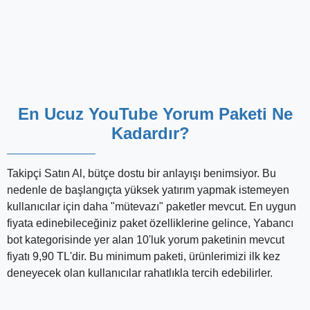
YouTube Yorumları İade Edebilir
miyim?
Takipçi Satın Al'ın önemle üzerinde durduğu ölçütlerden bir
tanesi de müşteri memnuniyetidir. Her türlü mağduriyet ve
hoşnutsuzluğu önleyecek biçimde ilerleyen bir şirket olması,
işte tam da bu yüzdendir. Site üzerinden yaptığınız alımlar
güvence altındadır. Siparişi takip eden 3 gün içerisinde para
iadesi, 14 gün içerisinde ise üründen cayma hakkına
sahipsiniz. Daha ayrıntılı bilgi için sitenin İptal ve İade
Koşulları sayfasına göz atabilirsiniz.