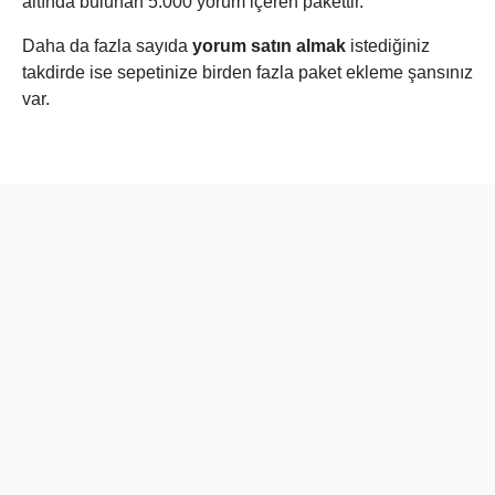
YouTube Yorum Satın Aldığım Belli
Olur mu?
Peki satın aldığınız yorumların, organik yorumlardan farkı
var mıdır? Dışarıdan bakan biri, yorum satın aldığınızı
anlar mı?
Takipçi Satın Al, etkili olduğu kadar doğal sonuçlar elde
etmenizi sağlayacak kaliteli ürünler tasarlamaktadır. Satın
aldığınız YouTube yorumları son derece organik
görünümlü, gerçek ve/veya gerçeğine yakın yorumlardır.
Dolayısıyla da hayır, dışarıdan satın aldığınız asla belli
olmaz.