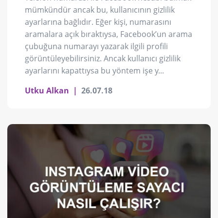
mümkündür ancak bu, kullanıcının gizlilik
ayarlarına bağlıdır. Eğer kişi, numarasını
aramalara açık bıraktıysa, Facebook’un arama
çubuğuna numarayı yazarak ilgili profili
görüntüleyebilirsiniz. Ancak kullanıcı gizlilik
ayarlarını kapattıysa bu yöntem işe y...
Utku Alkan
|
26.07.18