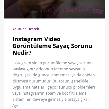
Youtube Destek
Instagram Video
Görüntüleme Sayaç Sorunu
Nedir?
Instagram video görüntüleme sayaç sorunu,
paylaştığınız videonun izlenme sayısının
doğru şekilde güncellenmemesi ya da aniden
düşmesi durumudur. Bu sorun, genellikle
uygulama hataları, geçici sunucu problemleri
veya Instagram’ın spam ve bot filtreleme
sisteminin devreye girmesiyle ortaya çıkar.
Ayrı...