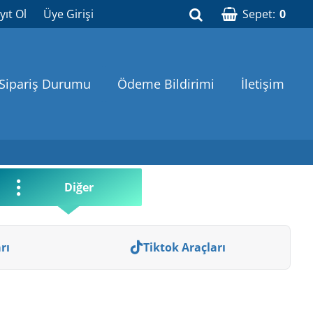
yıt Ol
Üye Girişi
Sepet:
0
Sipariş Durumu
Ödeme Bildirimi
İletişim
Diğer
rı
Tiktok Araçları