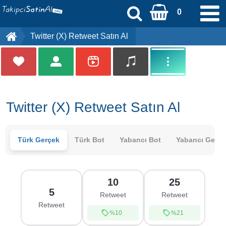
0
Twitter (X) Retweet Satın Al
Kayıt Ol
Üye Girişi
[email protected]
Twitter (X) Retweet Satın Al
Anasayfa
Türk Gerçek
Türk Bot
Yabancı Bot
Yabancı Gerçe
Sipariş Durumu
Ödeme Bildirimi
10
25
5
Retweet
Retweet
İletişim
Retweet
%10
%21