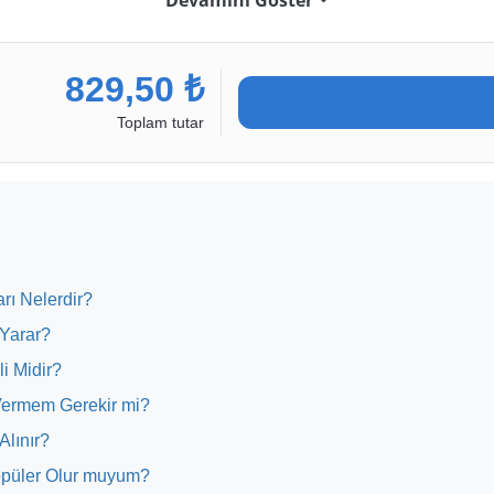
Devamını Göster
İzlenme
İzlenme
%19
İNDİRİM
%20
İNDİRİM
829,50 ₺
Toplam tutar
rı Nelerdir?
 Yarar?
li Midir?
 Vermem Gerekir mi?
Alınır?
Popüler Olur muyum?