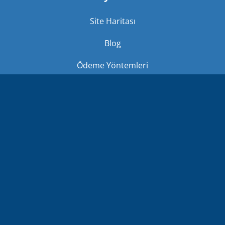
Site Haritası
Blog
Ödeme Yöntemleri
İade Koşulları
Hizmetlerimiz
Gizlilik Politikası
Fiyatlar
Hizmet Şartları
Banka Hesapları