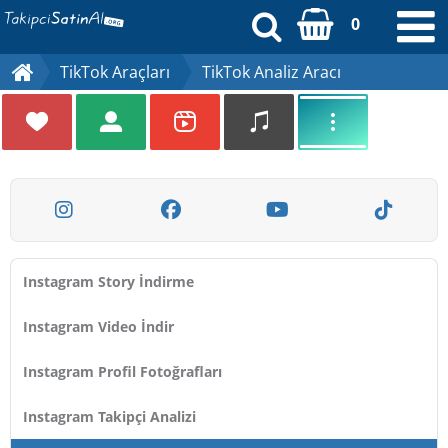
0
TikTok Araçları
TikTok Analiz Aracı
Kayıt Ol
Üye Girişi
[email protected]
Anasayfa
Instagram Story İndirme
Sipariş Durumu
Instagram Video İndir
Ödeme Bildirimi
Instagram Profil Fotoğrafları
İletişim
Instagram Takipçi Analizi