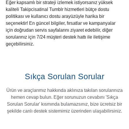
Eğer kapsamlı bir strateji izlemek istiyorsanız yüksek
kaliteli Takipcisatinal Tumblr hizmetleri bütçe dostu
politikası ve kullanıcı dostu arayüzüyle harika bir
seçenektir! En güncel bilgiler, fırsatlar ve kampanyalar
için doğrudan servis sayfalarını ziyaret edebilir, diğer
sorularınız için 7/24 müşteri destek hattı ile iletişime
geçebilirsiniz.
Sıkça Sorulan Sorular
Ürün ve araçlarımız hakkında aklınıza takılan sorularınıza
hemen cevap bulun. Eğer sorunuzun cevabını 'Sıkça
Sorulan Sorular' kısmında bulamazsınız, bize ücretsiz bir
şekilde canlı destek sistemimiz üzerinden ulaşabilirsiniz.