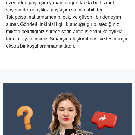
üzerinden paylaşım yapan bloggerlar da bu hizmet
sayesinde kolaylıkla paylaşım satın alabilirler.
Takipcisatinal tamamen hilesiz ve güvenli bir deneyim
sunar. Gönderi linkinizi ilgili kutucuğa girip istediğiniz
miktarı belirttiğiniz sürece satın alma işlemini kolaylıkla
tamamlayabilirsiniz. Siparişin oluşturulması ve teslimi için
ekstra bir koşul aranmamaktadır.