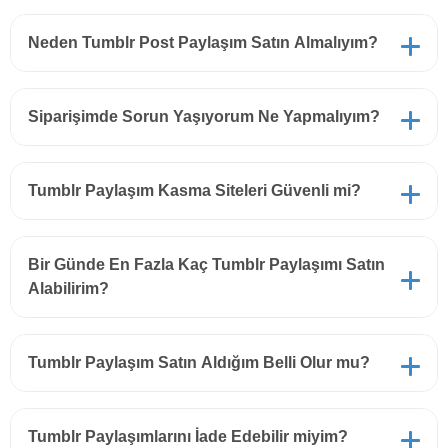
Neden Tumblr Post Paylaşım Satın Almalıyım?
Tumblr Post Paylaşım satın alarak daha güçlü bir
Siparişimde Sorun Yaşıyorum Ne Yapmalıyım?
profile sahip olabilirsiniz! Paylaşımlarınız daha fazla
kullanıcı tarafından görüntülecek ve bu sayede
kazandığınız etkileşim oranında hızlı bir artış
Satın alma işlemleriniz sırasında veya sonrasında
Tumblr Paylaşım Kasma Siteleri Güvenli mi?
yaşanması kaçınılmaz olacaktır.
herhangi bir sorun yaşamanız durumunda 7/24 olarak
canlı hizmet veren Müşteri Temsilcilerimiz ile iletişime
geçebilirsiniz.
Bu sorunun cevabı tamamen seçtiğiniz servis
Bir Günde En Fazla Kaç Tumblr Paylaşımı Satın
sağlayıcısına bağlıdır. Takipcisatinal gibi güvenli bir
Alabilirim?
site seçtiğiniz takdirde işleminiz şifresiz ve hilesiz bir
şekilde gerçekleştirilir. Ayrıca hesabınıza gönderilen
paylaşımlar aktif ve gerçek hesaplar tarafından
Takipcisatinal Tumblr paylaşım servisi sayesinde tek
Tumblr Paylaşım Satın Aldığım Belli Olur mu?
sağlanır. Bu nedenle paylaşım satın almak, hesabınız
seferde en fazla 2000 paylaşım satın almanız
için herhangi bir risk teşkil etmez.
mümkündür. Ancak işlemi istediğiniz kadar
tekrarlayabilirsiniz, bu konuda bir limit
Sahte ve bot hesaplarla çalışan servis sağlayıcılarını
Tumblr Paylaşımlarını İade Edebilir miyim?
bulunmamaktadır. İstediğiniz paylaşım sayısına
seçtiğiniz takdirde hesabınızın gelişimi dışarıdan