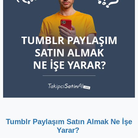
Tumblr Paylaşım Satın Almak Ne İşe
Yarar?