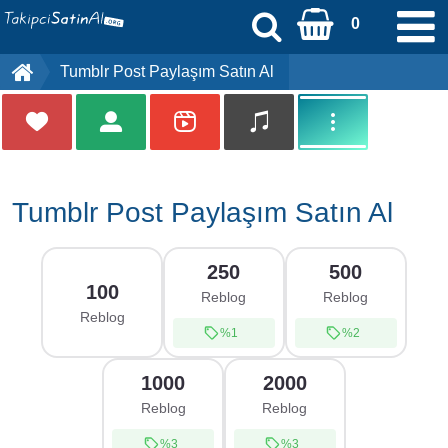
0
Tumblr Post Paylaşım Satın Al
Kayıt Ol
Üye Girişi
[email protected]
Tumblr Post Paylaşım Satın Al
Anasayfa
250
500
Sipariş Durumu
100
Reblog
Reblog
Reblog
%1
%2
Ödeme Bildirimi
1000
2000
İletişim
Reblog
Reblog
%3
%3