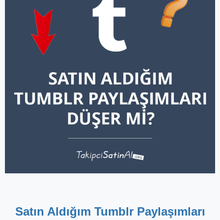
Satın Aldığım Tumblr Paylaşımları