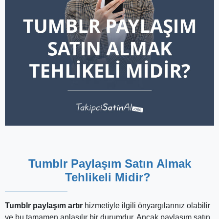
Tumblr Paylaşım Satın Almak
Tehlikeli Midir?
Tumblr paylaşım artır
hizmetiyle ilgili önyargılarınız olabilir
ve bu tamamen anlaşılır bir durumdur. Ancak paylaşım satın