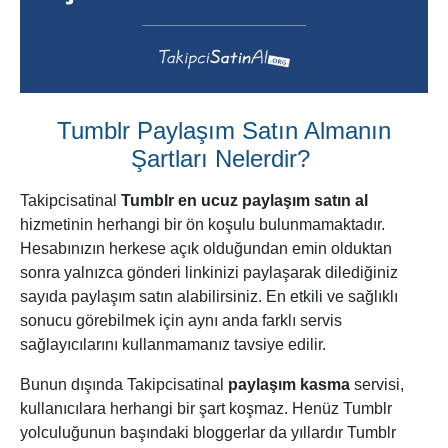
Tumblr Paylaşım Satın Almanın
Şartları Nelerdir?
Takipcisatinal
Tumblr en ucuz paylaşım satın al
hizmetinin herhangi bir ön koşulu bulunmamaktadır.
Hesabınızın herkese açık olduğundan emin olduktan
sonra yalnızca gönderi linkinizi paylaşarak dilediğiniz
sayıda paylaşım satın alabilirsiniz. En etkili ve sağlıklı
sonucu görebilmek için aynı anda farklı servis
sağlayıcılarını kullanmamanız tavsiye edilir.
Bunun dışında Takipcisatinal
paylaşım kasma
servisi,
kullanıcılara herhangi bir şart koşmaz. Henüz Tumblr
yolculuğunun başındaki bloggerlar da yıllardır Tumblr