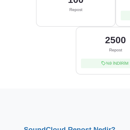
Repost
2500
Repost
%9
İNDİRİM
SoundCloud Repost Nedir?