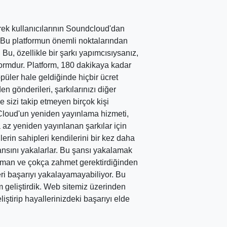
erek kullanıcılarının Soundcloud'dan
r. Bu platformun önemli noktalarından
. Bu, özellikle bir şarkı yapımcısıysanız,
ormdur. Platform, 180 dakikaya kadar
püler hale geldiğinde hiçbir ücret
 gönderileri, şarkılarınızı diğer
ce sizi takip etmeyen birçok kişi
dCloud'un yeniden yayınlama hizmeti,
z yeniden yayınlanan şarkılar için
illerin sahipleri kendilerini bir kez daha
nsını yakalarlar. Bu şansı yakalamak
aman ve çokça zahmet gerektirdiğinden
ri başarıyı yakalayamayabiliyor. Bu
m geliştirdik. Web sitemiz üzerinden
iştirip hayallerinizdeki başarıyı elde