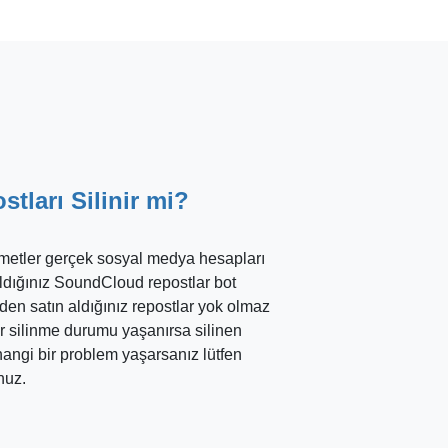
tları Silinir mi?
izmetler gerçek sosyal medya hesapları
 aldığınız SoundCloud repostlar bot
izden satın aldığınız repostlar yok olmaz
ir silinme durumu yaşanırsa silinen
rhangi bir problem yaşarsanız lütfen
unuz.