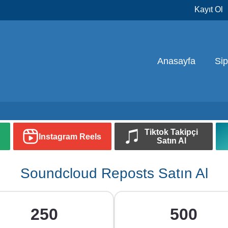
Kayıt Ol
Anasayfa
Si
Tiktok Takipçi
Instagram Reels
Satın Al
Soundcloud Reposts Satın Al
250
500