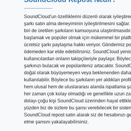
SoundCloud'un özelliklerini düzenli olarak iyileştir
şarkı satın alma deneyiminin iyileştirilmesini sağla
biri de üretilen şarkıların kamuoyuna ulaştırılmasıdır
başlamak ve popüler olmak için mükemmel bir platf
ücretsiz şarkı paylaşma hakkı veriyor. Gönderiniz po
ödemeden kar elde edebilirsiniz. SoundCloud yeniden
kullanıcılardan onların takipçileriyle paylaşır. Böyle
şarkınızı bulacak ve popülariteniz artacaktır. Soun
doğal olarak büyüyemeyen veya beklenenden daha a
kullanılabilir. Böylece bu şarkıların yer aldıkları prof
hem ulusal hem de uluslararası alanda ispatlama şa
her zaman çok kolay olmadığı ve genellikle uzun z
dolayı çoğu kişi SoundCloud üzerinden hayal ettikle
yüzden biz de sizlere bu şansı verebilecek bir siste
SoundCloud repost satın alarak siz de hesabınızı gel
etme şansını yakalayabilirsiniz.